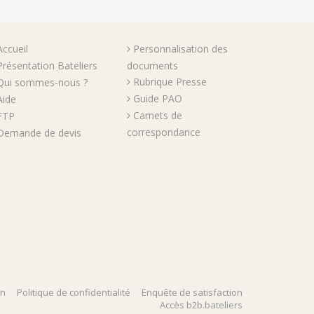
Accueil
Personnalisation des
Présentation Bateliers
documents
Rubrique Presse
Qui sommes-nous ?
Guide PAO
Aide
Carnets de
FTP
correspondance
Demande de devis
on
Politique de confidentialité
Enquête de satisfaction
Accès b2b.bateliers