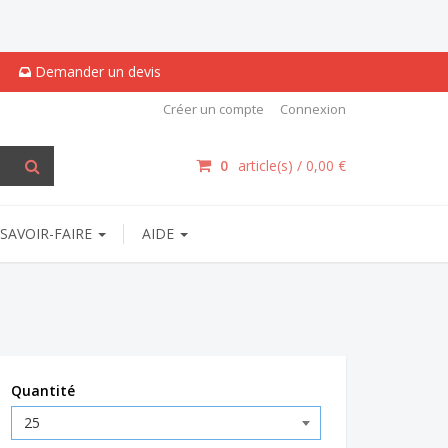
Demander un devis
Créer un compte
Connexion
0
article(s) /
0,00 €
SAVOIR-FAIRE
AIDE
Quantité