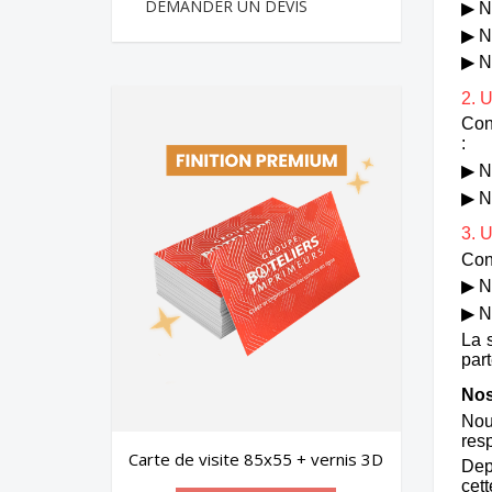
DEMANDER UN DEVIS
▶ N
▶ No
▶ No
2. 
Con
:
▶ N
▶ N
3. 
Con
▶ No
▶ N
La s
part
Nos
Nou
resp
Carte de visite 85x55 + vernis 3D
Depu
cet