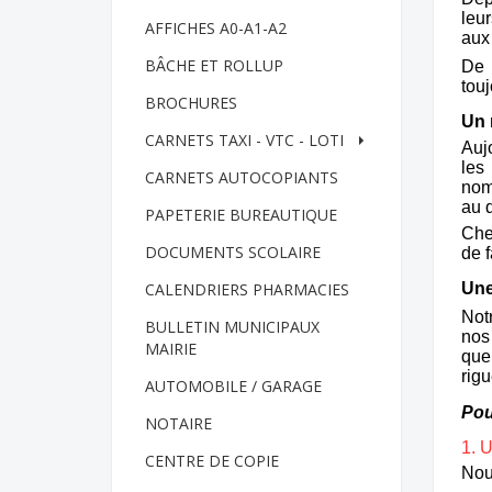
leu
AFFICHES A0-A1-A2
aux 
BÂCHE ET ROLLUP
De 
touj
BROCHURES
Un 
CARNETS TAXI - VTC - LOTI
Aujo
les
CARNETS AUTOCOPIANTS
nom
au d
PAPETERIE BUREAUTIQUE
Che
DOCUMENTS SCOLAIRE
de f
CALENDRIERS PHARMACIES
Une
Notr
BULLETIN MUNICIPAUX
nos
MAIRIE
que
rig
AUTOMOBILE / GARAGE
Pou
NOTAIRE
1. U
CENTRE DE COPIE
Nou