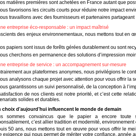
os matières premières sont achetées en France autant que poss
us favorisons les circuits courts pour réduire notre impact env
us travaillons avec des fournisseurs et partenaires partageant n
Une entreprise éco-responsable : un impact maîtrisé
scients des enjeux environnementaux, nous mettons tout en œu
os papiers sont issus de forêts gérées durablement ou sont recy
ous cherchons en permanence des solutions d’impression moin
Une entreprise de service : un accompagnement sur-mesure
trairement aux plateformes anonymes, nous privilégions le conta
us analysons chaque projet avec attention pour vous offrir la s
ous garantissons un suivi personnalisé, de la conception à l’im
atisfaction de nos clients est notre priorité, et c’est cette rel
enariats solides et durables.
 choix d’aujourd’hui influencent le monde de demain
s sommes convaincus que le papier a encore toute sa
onsablement, c’est allier tradition et modernité, environnement
is 50 ans, nous mettons tout en œuvre pour vous offrir le meille
te exigence qui nous permet de mériter votre confiance, année 