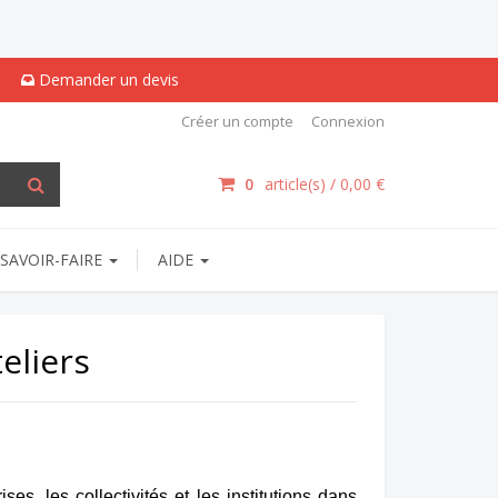
Demander un devis
Créer un compte
Connexion
0
article(s) /
0,00 €
SAVOIR-FAIRE
AIDE
eliers
s, les collectivités et les institutions dans