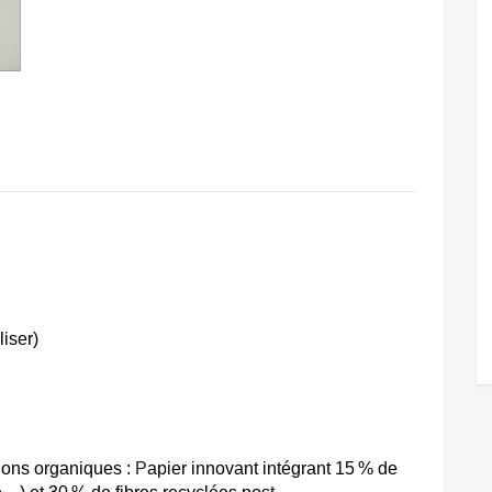
iser)
ions organiques :
P
apier innovant intégrant 15 % de