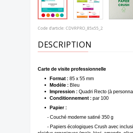
Code d’article:
CDVRPRO_85x55_2
DESCRIPTION
Carte de visite professionnelle
Format :
85 x 55 mm
Modèle :
Bleu
Impression :
Qu
adri
Recto (à personnal
Conditionnement :
par 100
Papier :
- Couché moderne satiné 350 g
- Papiers écologiques Crush
avec inclus