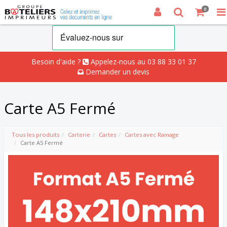
0
Besoin d'aide ?
Appelez-nous au 03 88 33 01 37
Demander un devis
Carte A5 Fermé
Tous les produits
Carterie
Cartes
Cartes avec Rainage
Carte A5 Fermé