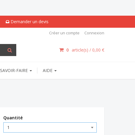
Demander un devis
Créer un compte
Connexion
0
article(s) /
0,00 €
SAVOIR-FAIRE
AIDE
Quantité