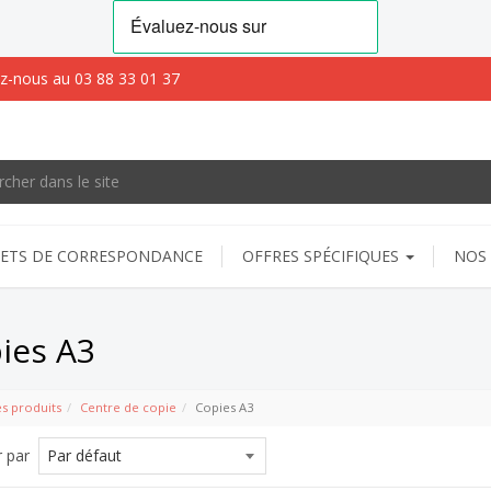
z-nous au 03 88 33 01 37
ETS DE CORRESPONDANCE
OFFRES SPÉCIFIQUES
NOS 
ies A3
es produits
Centre de copie
Copies A3
r par